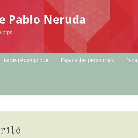
ge Pablo Neruda
-Corps
La vie pédagogique
Espace des personnels
Espa
rité