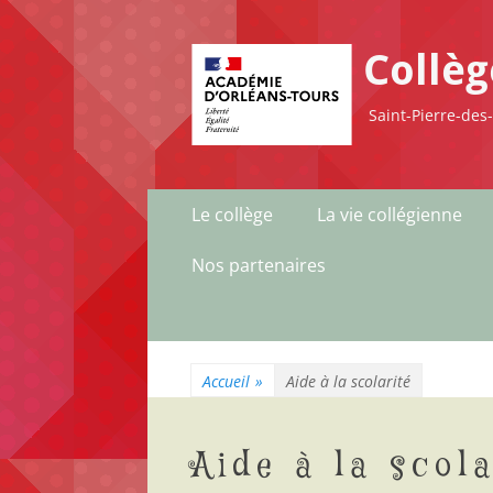
Collè
Saint-Pierre-des
Menu
Aller
Le collège
La vie collégienne
au
principal
contenu
Nos partenaires
Accueil
»
Aide à la scolarité
Aide à la scola