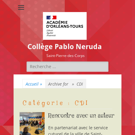
Collège Pablo Neruda
Saint-Pierre-des-Corps
Rechercher :
Accueil
»
Archive for »
CDI
Catégorie :
CDI
Rencontre avec un auteur
En partenariat avec le service
cuturel de la ville de Saint-