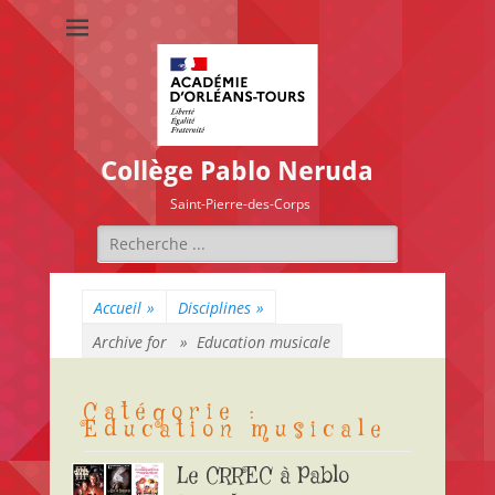
Collège Pablo Neruda
Saint-Pierre-des-Corps
Rechercher :
Accueil
»
Disciplines
»
Archive for »
Education musicale
Catégorie :
Education musicale
Le CRREC à Pablo