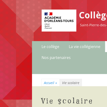
Collè
Saint-Pierre-des
Menu
Aller
Le collège
La vie collégienne
au
principal
contenu
Nos partenaires
Accueil
»
Vie scolaire
Vie scolaire