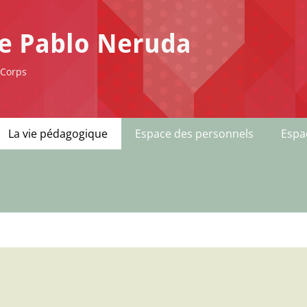
ge Pablo Neruda
-Corps
La vie pédagogique
Espace des personnels
Espa