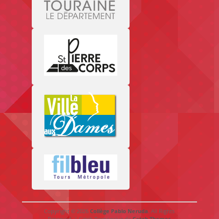
Copyright © 2026
Collège Pablo Neruda
. All Rights
Reserved. | Catch Responsive de
Catch Themes