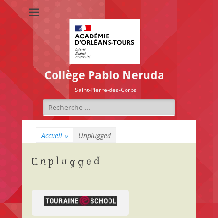
Collège Pablo Neruda
Saint-Pierre-des-Corps
Rechercher :
Accueil
»
Unplugged
Unplugged