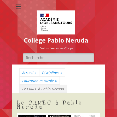
Collège Pablo Neruda
Saint-Pierre-des-Corps
Rechercher :
Accueil
»
Disciplines
»
Education musicale
»
Le CRREC à Pablo Neruda
Le CRREC à Pablo
Neruda