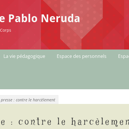
ge Pablo Neruda
-Corps
La vie pédagogique
Espace des personnels
Espa
 presse : contre le harcèlement
e : contre le harcèleme