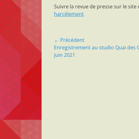
Suivre la revue de presse sur le site
harcèlement
Navigation
← Précédent
Article
Enregistrement au studio Quai des
de
précédent :
juin 2021
l’article