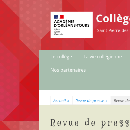
Collè
Saint-Pierre-des
Menu
Aller
Le collège
La vie collégienne
au
principal
contenu
Nos partenaires
Accueil
»
Revue de presse
»
Revue de
Revue de press