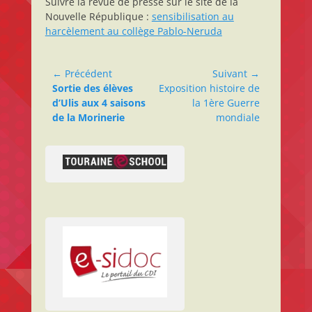
Suivre la revue de presse sur le site de la
Nouvelle République :
sensibilisation au
harcèlement au collège Pablo-Neruda
Navigation
← Précédent
Suivant →
Article
Article
Sortie des élèves
Exposition histoire de
de
précédent :
suivant :
d’Ulis aux 4 saisons
la 1ère Guerre
l’article
de la Morinerie
mondiale