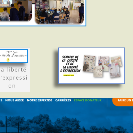
La liberté
'expressi
on