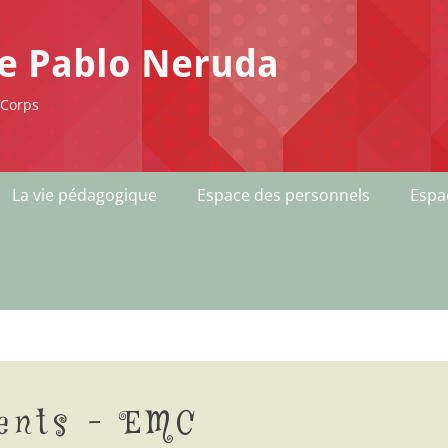
ge Pablo Neruda
-Corps
La vie pédagogique
Espace des personnels
Espa
ents – EMC