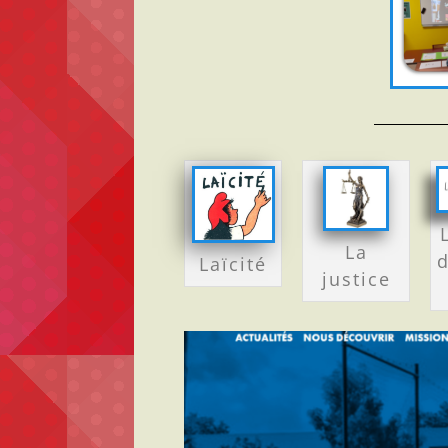
La
d
Laïcité
justice