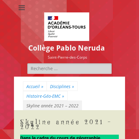
Collège Pablo Neruda
Saint-Pierre-des-Corps
Rechercher :
Accueil
»
Disciplines
»
Histoire-Géo-EMC
»
Skyline année 2021 – 2022
Skyline année 2021 –
2022
Dans le cadre du cours de géographie