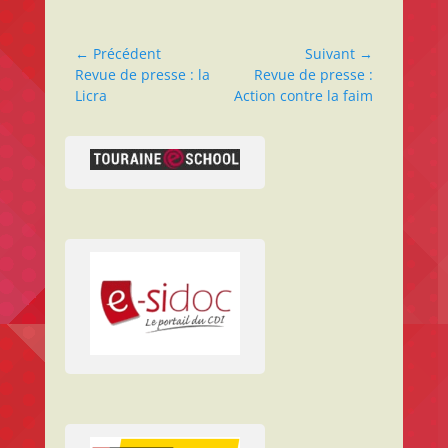
Navigation
← Précédent
Suivant →
Article
Article
Revue de presse : la
Revue de presse :
de
précédent :
suivant :
Licra
Action contre la faim
l’article