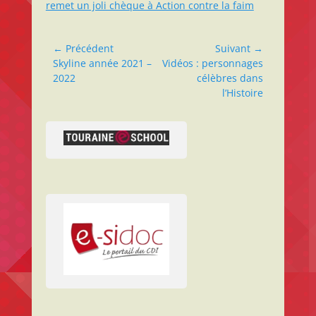
remet un joli chèque à Action contre la faim
Navigation
← Précédent
Suivant →
Article
Article
Skyline année 2021 –
Vidéos : personnages
de
précédent :
suivant :
2022
célèbres dans
l’article
l’Histoire