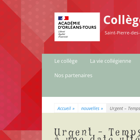
Collè
Saint-Pierre-des
Menu
Aller
Le collège
La vie collégienne
au
principal
contenu
Nos partenaires
Accueil
»
nouvelles
»
Urgent – Temps 
Urgent – Temps