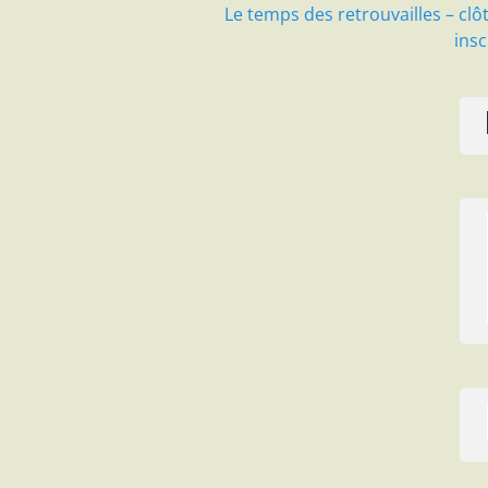
Article
Le temps des retrouvailles – clô
suivant :
insc