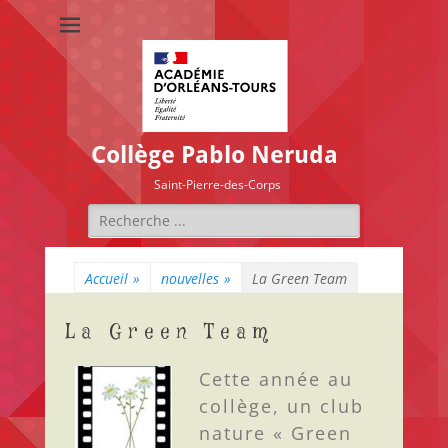
Collège Pablo Neruda
Saint-Pierre-des-Corps
Accueil
»
nouvelles
»
La Green Team
La Green Team
Cette année au
collège, un club
nature « Green